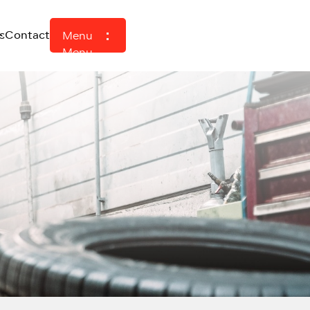
s
Contact
Menu
Menu
Home
Aanbod
Diensten
Over ons
Werkplaats
ASN Autoschade
Verkocht
Contact