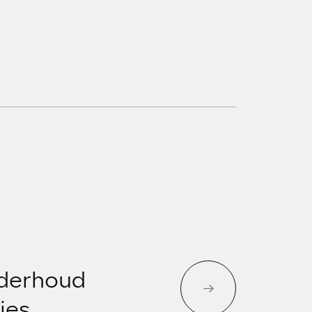
nderhoud
ies.