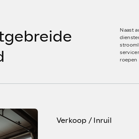
itgebreide
Naast a
dienste
strooml
d
service
roepen
Verkoop / Inruil