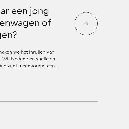
ar een jong
nenwagen of
gen?
aken we het inruilen van
. Wij bieden een snelle en
site kunt u eenvoudig een
 volledig in te vullen. Zo
l doen dat past bij de