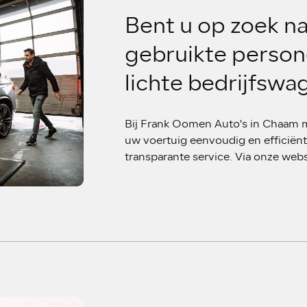
Bent u op zoek na
gebruikte perso
lichte bedrijfswa
Bij Frank Oomen Auto's in Chaam m
uw voertuig eenvoudig en efficiënt
transparante service. Via onze web
taxatie aanvragen door het formulier
kunnen wij een eerlijk inruilvoorste
marktwaarde van uw auto.